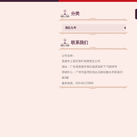
分类
英红九号
联系我们
公司全称：
英德市上茗轩茶叶有限责任公司
地址：广东省英德市英红镇虎迳村下刁组66号
营销中心：广州市荔湾区洞企石路珀雅水岸茶港23
栋3楼
服务热线：020-81172868