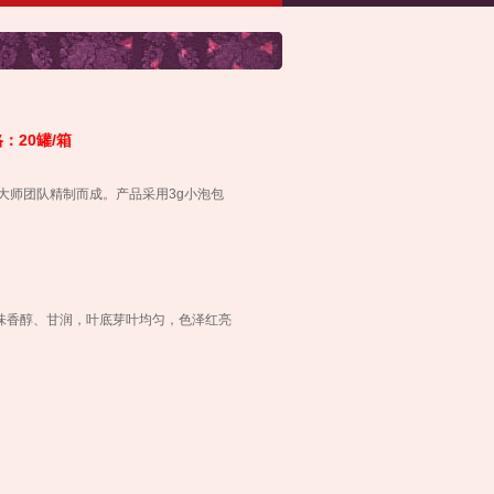
20
/
格：
罐
箱
大师团队精制而成。产品采用
3g
小泡包
味香醇、甘润，叶底芽叶均匀，色泽红亮