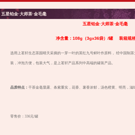
五星铂金·大师茶·金毛毫
五星铂金·大师茶·金毛毫
108g
3gx36
/
净含量：
（
袋）
罐
装箱规
选用上茗轩生态茶园晴天采摘的一芽一叶的英红九号鲜叶作原料，
经中国制茶
装，冲泡方便，包装大气，是上茗轩产品系列中高端的罐装产品。
品质特点：
干茶金毫显露、条索重实，花香、薯香浓郁，汤色橙黄、明亮，滋
零售价：
336
元
/
罐